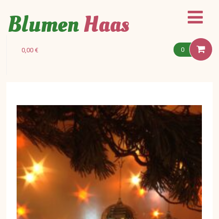
Blumen
Haas
0
0,00
€